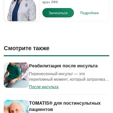
врач ЛФК
Записаться
Подробнее
Смотрите также
Реабилитация после инсульта
Перенесенный инсульт — это
переломный момент, который затрагивает
все сферы жизни человека и его близких.
После инсульта
Современная медицина доказывает:
восстановление возможно даже в
сложных случаях. Главное — выбрать
TOMATIS® для постинсультных
правильный подход к лечению. Первые
пациентов
месяцы после стабилизации состояния —