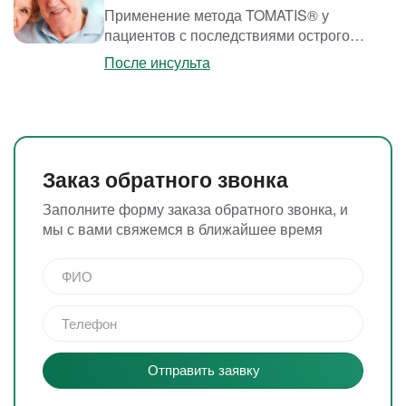
Применение метода TOMATIS® у
наиболее благоприятный период ...
пациентов с последствиями острого
нарушения мозгового кровообращения
После инсульта
(инсульта) Слуховые тренировки по
методу TOMATIS® назначаются
пациентам с нарушением понимания речи
(моторная, сенсорная, смешанная
афазия), с нарушениями чтения, письма, с
Заказ обратного звонка
нарушением координации и
головокружением, произошедшими
Заполните форму заказа обратного звонка, и
вследствие инсульта или ...
мы с вами свяжемся в ближайшее время
Отправить заявку