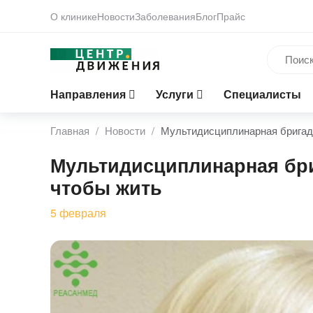
О клинике
Новости
Заболевания
Блог
Прайс
Направления
Услуги
Специалисты
Главная
Новости
Мультидисциплинарная бригада
Мультидисциплинарная бри
чтобы жить
5
февраля