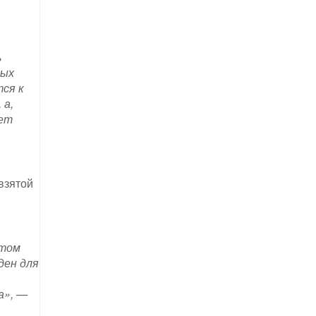
ь
ных
ся к
 а,
ает
взятой
этом
ден для
а», —