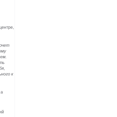
центре,
хочет
ому
ем.
ать
бя,
ьного к
 а
ий