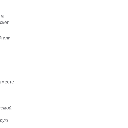
им
ожет
й или
вместе
лемой.
стую