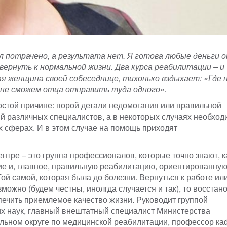
 потрачено, а результата нет. Я готова любые деньги 
вернуть к нормальной жизни. Два курса реабилитации – и
ая женщина своей собеседнице, тихонько вздыхает: «Где 
 не сможем отца отправить туда одного».
ростой причине: порой детали недомогания или правильной
й различных специалистов, а в некоторых случаях необход
х сферах. И в этом случае на помощь приходят
тре – это группа профессионалов, которые точно знают, к
ие и, главное, правильную реабилитацию, ориентированную
й самой, которая была до болезни. Вернуться к работе ил
ожно (будем честны, инолгда случается и так), то восстан
ечить приемлемое качество жизни. Руководит группой
х наук, главный внештатный специалист Министерства
ьном округе по медицинской реабилитации, профессор к