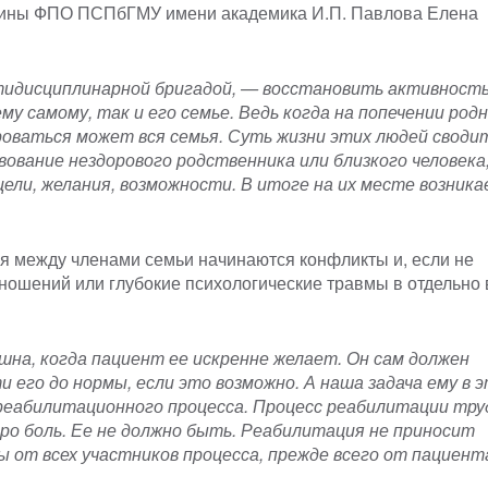
ицины ФПО ПСПбГМУ имени академика И.П. Павлова Елена
ьтидисциплинарной бригадой, — восстановить активност
му самому, так и его семье. Ведь когда на попечении род
оваться может вся семья. Суть жизни этих людей сводит
вание нездорового родственника или близкого человека,
цели, желания, возможности. В итоге на их месте возник
ия между членами семьи начинаются конфликты и, если не
ношений или глубокие психологические травмы в отдельно 
шна, когда пациент ее искренне желает. Он сам должен
 его до нормы, если это возможно. А наша задача ему в 
реабилитационного процесса. Процесс реабилитации тру
про боль. Ее не должно быть. Реабилитация не приносит
ы от всех участников процесса, прежде всего от пациент