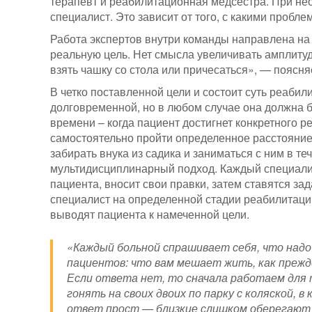
терапевт и реабилитационная медсестра. При не
специалист. Это зависит от того, с какими пробл
Работа экспертов внутри команды направлена на
реальную цель. Нет смысла увеличивать амплитуду
взять чашку со стола или причесаться», — поясн
В четко поставленной цели и состоит суть реаби
долговременной, но в любом случае она должна 
времени – когда пациент достигнет конкретного р
самостоятельно пройти определенное расстояние
забирать внука из садика и заниматься с ним в те
мультидисциплинарный подход. Каждый специалис
пациента, вносит свои правки, затем ставятся за
специалист на определенной стадии реабилитаци
выводят пациента к намеченной цели.
«Каждый больной спрашивает себя, что над
пациентов: что вам мешает жить, как прежд
Если ответа нет, то сначала работаем для 
гонять на своих двоих по парку с коляской, в
ответ прост — близкие слишком оберегают р