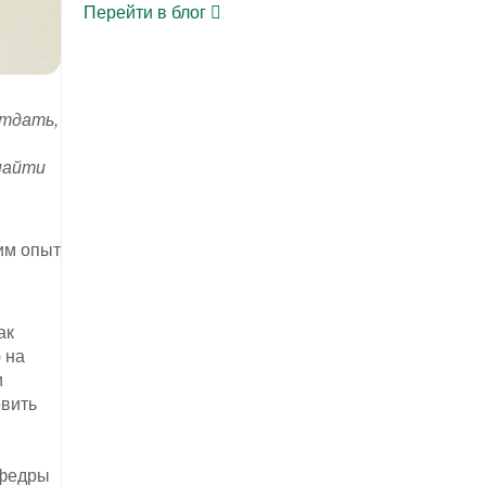
Перейти в блог
отдать,
найти
им опыт
ак
 на
и
овить
афедры