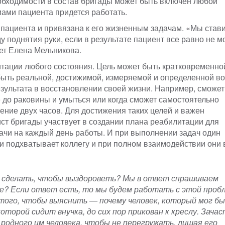
обходимости в состав бригады может быть включен любой
емами пациента придется работать.
 пациента и привязана к его жизненным задачам. «Мы став
 поднятия руки, если в результате пациент все равно не м
яет Елена Мельникова.
литации любого состояния. Цель может быть кратковременно
быть реальной, достижимой, измеряемой и определенной во
езультата в восстановлении своей жизни. Например, сможет
 до раковины и умыться или когда сможет самостоятельно
чение двух часов. Для достижения таких целей и важен
т бригады участвует в создании плана реабилитации для
дачи на каждый день работы. И при выполнении задач один
и подхватывает коллегу и при полном взаимодействии они 
о сделать, чтобы выздороветь? Мы в ответ спрашиваем
е? Если ответ есть, то мы будем работать с этой проб
того, чтобы выяснить — почему человек, который мог бы
 которой сидит внучка, до сих пор прикован к креслу. Зача
одного им человека, чтобы не перегружать, лишая его