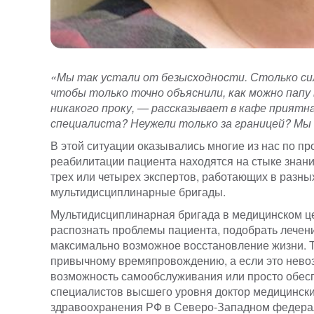
«Мы так устали от безысходности. Столько сил
чтобы только точно объяснили, как можно папу 
никакого проку, — рассказывает в кафе приятн
специалиста? Неужели только за границей? Мы
В этой ситуации оказывались многие из нас по п
реабилитации пациента находятся на стыке знани
трех или четырех экспертов, работающих в разны
мультидисциплинарные бригады.
Мультидисциплинарная бригада в медицинском цен
распознать проблемы пациента, подобрать лечен
максимально возможное восстановление жизни. То
привычному времяпровождению, а если это невозм
возможность самообслуживания или просто обесп
специалистов высшего уровня доктор медицински
здравоохранения РФ в Северо-Западном федерал