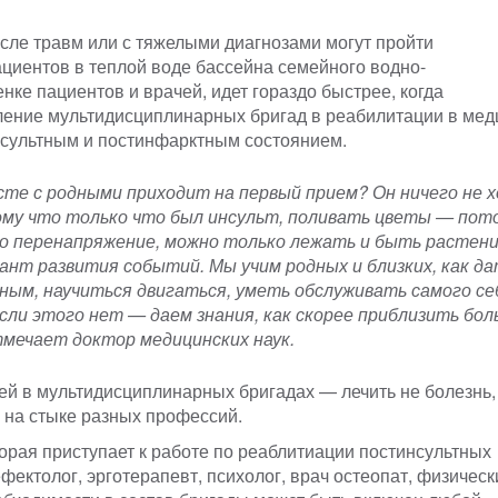
сле травм или с тяжелыми диагнозами могут пройти
циентов в теплой воде бассейна семейного водно-
нке пациентов и врачей, идет гораздо быстрее, когда
ение мультидисциплинарных бригад в реабилитации в мед
нсультным и постинфарктным состоянием.
сте с родными приходит на первый прием? Он ничего не 
ому что только что был инсульт, поливать цветы — пот
то перенапряжение, можно только лежать и быть растени
ант развития событий. Мы учим родных и близких, как д
ым, научиться двигаться, уметь обслуживать самого се
ли этого нет — даем знания, как скорее приблизить бол
мечает доктор медицинских наук.
ей в мультидисциплинарных бригадах — лечить не болезнь,
 на стыке разных профессий.
торая приступает к работе по реаблитиации постинсультных
ефектолог, эрготерапевт, психолог, врач остеопат, физическ