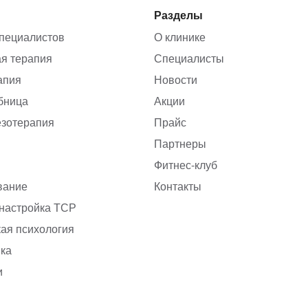
Разделы
пециалистов
О клинике
я терапия
Специалисты
апия
Новости
бница
Акции
езотерапия
Прайс
Партнеры
Фитнес-клуб
вание
Контакты
 настройка ТСР
ая психология
ика
и