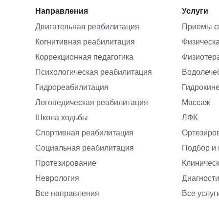
Направления
Услуги
Двигательная реабилитация
Приемы с
Когнитивная реабилитация
Физическа
Коррекционная педагогика
Физиотер
Психологическая реабилитация
Водолече
Гидрореабилитация
Гидрокин
Логопедическая реабилитация
Массаж
Школа ходьбы
ЛФК
Спортивная реабилитация
Ортезиро
Социальная реабилитация
Подбор и
Протезирование
Клиническ
Неврология
Диагност
Все направления
Все услуг